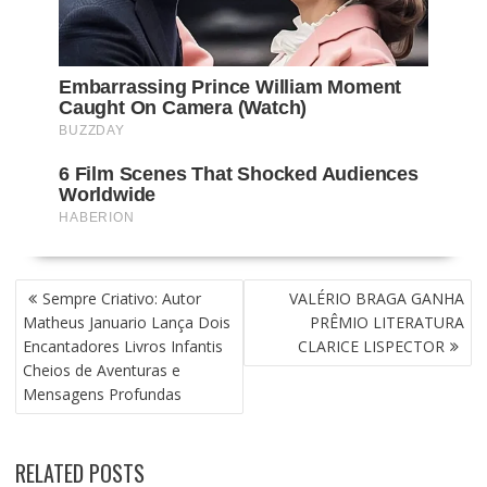
N
Sempre Criativo: Autor
VALÉRIO BRAGA GANHA
A
Matheus Januario Lança Dois
PRÊMIO LITERATURA
V
Encantadores Livros Infantis
CLARICE LISPECTOR
E
Cheios de Aventuras e
G
Mensagens Profundas
A
Ç
Ã
RELATED POSTS
O