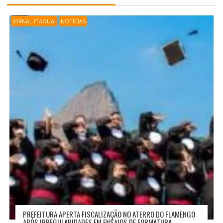
D
E
JORNAL ITAGUAI
NOTÍCIAS
P
O
S
T
PREFEITURA APERTA FISCALIZAÇÃO NO ATERRO DO FLAMENGO
APÓS IRREGULARIDADES EM ENSAIOS DE FORMATURA