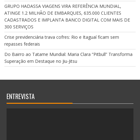
GRUPO HADASSA VIAGENS VIRA REFERÊNCIA MUNDIAL,
ATINGE 1.2 MILHÃO DE EMBARQUES, 635.000 CLIENTES
CADASTRADOS E IMPLANTA BANCO DIGITAL COM MAIS DE
300 SERVIÇOS
Crise previdenciária trava cofres: Rio e Itaguaí ficam sem
repasses federais
Do Bairro ao Tatame Mundial: Maria Clara “Pitbull” Transforma
Superação em Destaque no Jiu-Jitsu
ENTREVISTA
T
o
c
a
d