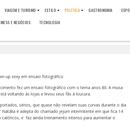
VIAGEM E TURISMO
ESTILO
POLÍTICA
GASTRONOMIA
ESPO
INESS E NEGÓCIOS
TECNOLOGIA
in-up sexy em ensaio fotográfico
scimento fez um ensaio fotográfico com o tema anos 80. A musa
tá voltando às lojas e levou seus fãs à loucura.
ortados, sérios, que quase não revelam suas curvas durante o dia
” Natália é adepta do chamado jejum intermitente em que fica 14
 calóricos, e faz ainda treinamento intenso para aumentar o