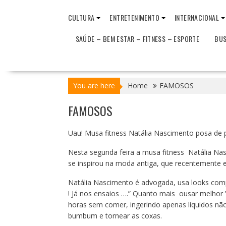
CULTURA
ENTRETENIMENTO
INTERNACIONAL
SAÚDE – BEM ESTAR – FITNESS – ESPORTE
BUS
You are here
Home
FAMOSOS
FAMOSOS
Uau! Musa fitness Natália Nascimento posa de p
Nesta segunda feira a musa fitness Natália Na
se inspirou na moda antiga, que recentemente es
Natália Nascimento é advogada, usa looks comp
! Já nos ensaios ….” Quanto mais ousar melhor 
horas sem comer, ingerindo apenas líquidos não
bumbum e tornear as coxas.