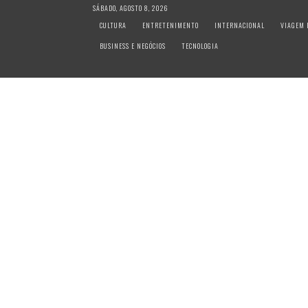
S
SÁBADO, AGOSTO 8, 2026
k
CULTURA
ENTRETENIMENTO
INTERNACIONAL
VIAGEM 
i
BUSINESS E NEGÓCIOS
TECNOLOGIA
p
t
o
c
o
n
t
e
n
t