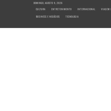
S
DOMINGO, AGOSTO 9, 2026
k
CULTURA
ENTRETENIMENTO
INTERNACIONAL
VIAGEM 
i
BUSINESS E NEGÓCIOS
TECNOLOGIA
p
t
o
c
o
n
t
e
n
t