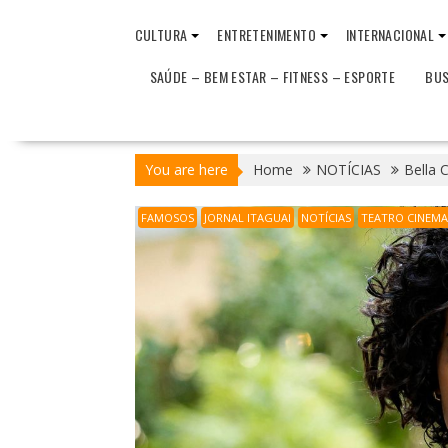
CULTURA
ENTRETENIMENTO
INTERNACIONAL
SAÚDE – BEM ESTAR – FITNESS – ESPORTE
BUS
You are here
Home
NOTÍCIAS
Bella 
FAMOSOS
JORNAL ITAGUAI
NOTÍCIAS
TEATRO CINEMA